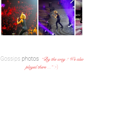
Vidéos
Gossips
photos
“By the way ! We also
played there ...”
:-)
Zoetis Choir “Let do it right”
Based
on
:
“What
Up”
For
non
blond
75
singers