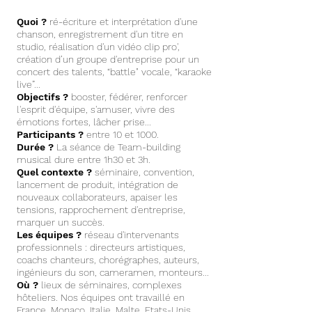
Quoi ?
ré-écriture et interprétation d'une
chanson, enregistrement d'un titre en
studio,
réalisation d'un vidéo clip pro',
création d’un groupe d'entreprise pour un
concert des talents, “battle" vocale,
“karaoke
live
”...
Objectifs ?
booster, fédérer, renforcer
l'esprit d'équipe, s'amuser, vivre des
émotions fortes, lâcher prise...
Participants ?
entre 10 et 1000.
Durée ?
La séance de Team-building
musical dure entre 1h30 et 3h.
Quel contexte ?
séminaire, convention,
lancement de produit, intégration de
nouveaux collaborateurs, apaiser les
tensions, rapprochement d'entreprise,
marquer un succès.
Les équipes ?
réseau d'intervenants
professionnels : directeurs artistiques,
coachs chanteurs, chorégraphes, auteurs,
ingénieurs du son, cameramen, monteurs...
Où ?
lieux de séminaires, complexes
hôteliers. Nos équipes ont travaillé en
France, Monaco, Italie, Malte, Etats-Unis