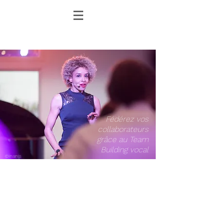
Fédérez vos
collaborateurs
grâce au Team
Building vocal
©inanis
LA MUSIQUE AU SERVICE DE
L'ENTREPRISE